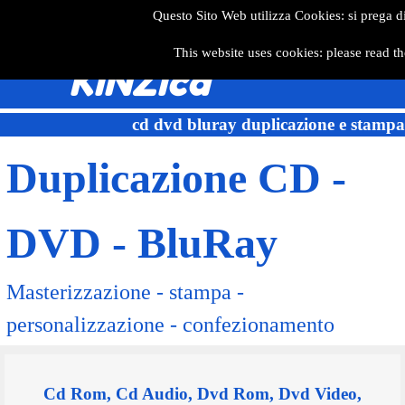
Questo Sito Web utilizza Cookies: si prega d
This website uses cookies: please read th
KiNZica
cd dvd bluray duplicazione e stampa
Duplicazione CD -
DVD - BluRay
Masterizzazione - stampa -
personalizzazione - confezionamento
Cd Rom, Cd Audio, Dvd Rom, Dvd Video,