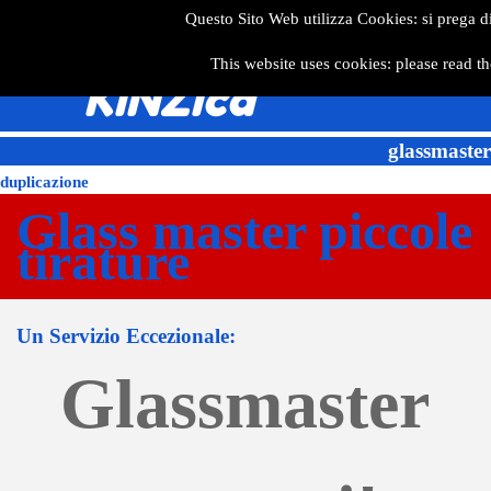
Questo Sito Web utilizza Cookies: si prega d
This website uses cookies: please read th
KiNZica
glassmaster
duplicazione
Glass master piccole
tirature
Un Servizio Eccezionale:
Glassmaster