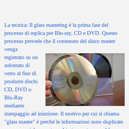
La tecnica: Il glass mastering è la prima fase del
processo di replica per Blu-ray, CD e DVD. Questo
processo prevede che il contenuto del disco master
venga
registrato su un
substrato di
vetro al fine di
produrre dischi
CD, DVD o
Blu-Ray
mediante
stampaggio ad iniezione. Il motivo per cui si chiama
"glass master" è perché le informazioni sono duplicate