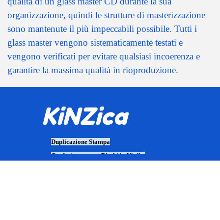
qualità di un glass master CD durante la sua
organizzazione, quindi le strutture di masterizzazione
sono mantenute il più impeccabili possibile. Tutti i
glass master vengono sistematicamente testati e
vengono verificati per evitare qualsiasi incoerenza e
garantire la massima qualità in rioproduzione.
KiNZica
Duplicazione Stampa
Confezionamento Dischi in Vinile,
CD, DVD, BluRay
.
CD e DVD Vergini e Personalizzati
per Diagnostica Medicale e
Veterinaria.