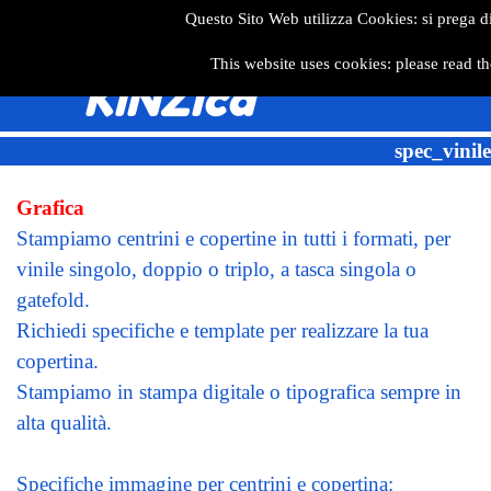
Questo Sito Web utilizza Cookies: si prega d
This website uses cookies: please read th
KiNZica
spec_vinile
Grafica
Stampiamo centrini e copertine in tutti i formati, per
vinile singolo, doppio o triplo, a tasca singola o
gatefold.
Richiedi specifiche e template per realizzare la tua
copertina.
Stampiamo in stampa digitale o tipografica sempre in
alta qualità.
Specifiche immagine per centrini e copertina: