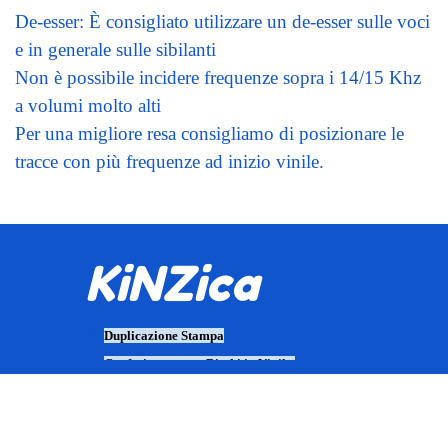
De-esser: È consigliato utilizzare un de-esser sulle voci
e in generale sulle sibilanti
Non è possibile incidere frequenze sopra i 14/15 Khz
a volumi molto alti
Per una migliore resa consigliamo di posizionare le
tracce con più frequenze ad inizio vinile.
KiNZica
Duplicazione Stampa
Confezionamento Dischi in Vinile,
CD, DVD, BluRay
.
CD e DVD Vergini e Personalizzati
per Diagnostica Medicale e